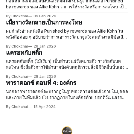
ก่อนหน้านี้ผมเคยแบ่งปันสิ่งที่ผมได้เรียนรู้จากหนังสือ Punished
by rewards ของ Alfie Kohn ว่าการให้รางวัลหรือการลงโทษ เป็น
เครื่องมือเพื่อใช้บังคับคน ซึ่งจะทำให้เราได้ความร่วมมือ แต่ไม่มี
By Chokchai
09 Feb 2026
ทางนำไปสู่ความสมัครใจ แม้ผมจะเห็นด้วยแบบนี้ ก็ยั
เมื่อรางวัลกลายเป็นการลงโทษ
ผมกำลังอ่านหนังสือ Punished by rewards ของ Alfie Kohn ใน
หนังสือค่อย ๆ อธิบายว่าการเอารางวัลมาจูงใจคนทำงานมีข้อเสีย
อย่างไร ตอนนี้ผมอ่านจบส่วนที่เล่าถึงข้อควรระวังมากมายของ
By Chokchai
29 Jan 2026
การเอารางวัลมาล่อคนทำงาน และกำลังจะเข้าสู่ทางเลือกว่า ถ้า
แครอทกับสติ๊ก
ไม่เอารางวัลมาล่อ เรามีทางเลือกอะไรอี
แครอทกับสติ๊ก (ไม้เรียว) เป็นสำนวนฝรั่งหมายถึง รางวัลกับบท
ลงโทษ ซึ่งสื่อถึงการใช้อำนาจบังคับพฤติกรรมสิ่งมีชีวิตอื่นนั่นเอง
ปรกติแล้วสมัยก่อนคนขี่ม้าหรือลา จะเอาแครอทมาผูกกับเบ็ดเอา
By Chokchai
28 Jan 2026
ไว้ด้านหน้า เพื่อล่อให้ลาวิ่งตามแครอท ขณะที่มืออี
พาราดอกซ์ ตอนที่ 4: องค์กร
นอกจากพาราดอกซ์จะปรากฏในรูปของความขัดแย้งภายในบุคคล
และภายในทีมแล้ว ยังปรากฏภายในองค์กรด้วย ปรกติวัฒนธรรม
ขององค์กรจะเอนไปทางขั้วเดียวกับที่ผู้นำให้ความสำคัญ เช่น ถ้า
By Chokchai
15 Apr 2024
ผู้นำให้ความสำคัญกับระเบียบวินัยและความเรียบร้อย ความ
สร้างสรรค์ซึ่งมักจะมาพร้อมกับความวุ่นวายไร้ระเบียบก็จะถูกกด
ทับ แล้