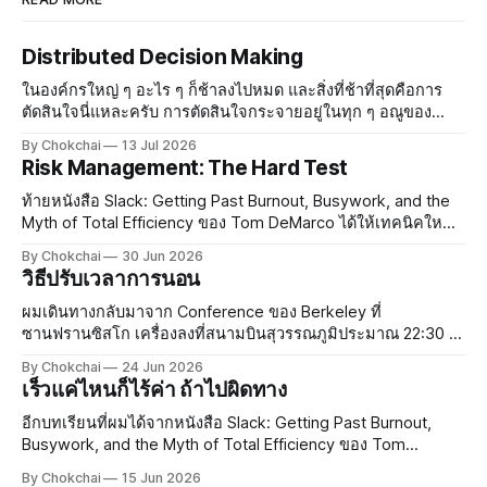
Distributed Decision Making
ในองค์กรใหญ่ ๆ อะไร ๆ ก็ช้าลงไปหมด และสิ่งที่ช้าที่สุดคือการ
ตัดสินใจนี่แหละครับ การตัดสินใจกระจายอยู่ในทุก ๆ อณูของ
องค์กร องค์กรที่มีบรรยากาศสบาย ๆ ทุกคนรู้สึกปลอดภัย ใคร ๆ ก็
By Chokchai
13 Jul 2026
จะกล้าตัดสินใจและกล้าออกความเห็น แต่พอองค์กรใหญ่
Risk Management: The Hard Test
ท้ายหนังสือ Slack: Getting Past Burnout, Busywork, and the
Myth of Total Efficiency ของ Tom DeMarco ได้ให้เทคนิคใหม่
ในการจัดการความเสี่ยงกับผม ทอมสอนว่าในการทำงานยุค
By Chokchai
30 Jun 2026
ปัจจุบัน งานมีความเสี่ยงกระจายอยู่เต็มไปหมด ซึ่งในความเสี่ยง
วิธีปรับเวลาการนอน
นั้น เรามีโอกาสโชคดีและมีโอกาสโชคร้าย การจัดการความเสี่ยง
เป็นสิ
ผมเดินทางกลับมาจาก Conference ของ Berkeley ที่
ซานฟรานซิสโก เครื่องลงที่สนามบินสุวรรณภูมิประมาณ 22:30 น.
กว่าจะถึงบ้านก็เกือบเที่ยงคืน ยังดีที่ขากลับไม่เหนื่อยเท่าขาไป
By Chokchai
24 Jun 2026
เพราะลองซื้อหมอนรองคอจาก Duty Free ที่ซานฟรานซิสโกมา
เร็วแค่ไหนก็ไร้ค่า ถ้าไปผิดทาง
ใช้ดู หมอนเป็นลายการ์ตูน มีรูปสะพาน
อีกบทเรียนที่ผมได้จากหนังสือ Slack: Getting Past Burnout,
Busywork, and the Myth of Total Efficiency ของ Tom
DeMarco คือ ทำไมองค์กรใหญ่ ๆ ถึงยึดมั่นกับ Efficiency กันนัก
By Chokchai
15 Jun 2026