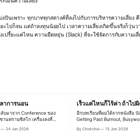
ประเมินความเสี่ยง
าแบ่งปันเพราะ ทุกบาททุกสตางค์ที่ลงไปกับการบริหารความเสี่ยง 
ะไปก็จน แต่ถ้าลงทุนน้อยไป เวลาความเสี่ยงเกิดขึ้นจริงก็วุ่นวาย
เปรี้ยะแค่ไหน ความยืดหยุ่น (Slack) ที่จะใช้จัดการกับความเสี่ย
เวลาการนอน
เร็วแค่ไหนก็ไร้ค่า ถ้าไป
กลับมาจาก Conference ของ
อีกบทเรียนที่ผมได้จากหนังสือ Sl
่ซานฟรานซิสโก เครื่องลงที่
Getting Past Burnout, Busywo
รรณภูมิประมาณ 22:30 น. กว่า
Myth of Total Efficiency ของ 
24 Jun 2026
By Chokchai
15 Jun 2026
ยงคืน ยังดีที่ขากลับไม่
DeMarco คือ ทำไมองค์กรใหญ่ ๆ 
าขาไป เพราะลองซื้อหมอนรองคอ
กับ Efficiency กันนัก Efficiency คืออะไร?