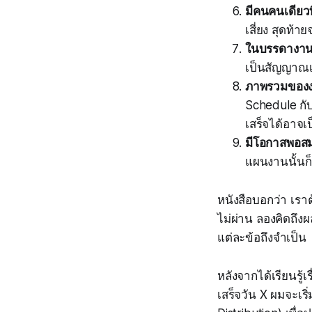
มีคนคนเดียวที
เสี่ยง สุดท้
ในบรรดางานท
เป็นสัญญาณเต
ภาพรวมของง
Schedule กับ
เสร็จได้อาจเ
มีโอกาสพอสม
แผนงานนั้นก็
หนังสือบอกว่า เราต
ไม่ผ่าน ลองคิดถึงผ
แต่ละข้อถึงจำเป็น
หลังจากได้เรียนรู้เ
เสร็จวัน X ผมจะเ