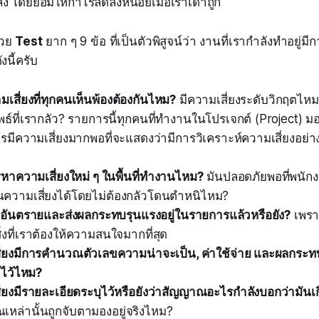
ง โดยยอมให้กำไรลดลงหน่อยเมื่อเราเดาถูก
้วย
Test
ยาก ๆ 9 ข้อ ที่เป็นตัวพิสูจน์ว่า งานที่เรากำลังทำอยู่
ังนี้ครับ
เสี่ยงที่ทุกคนเห็นพ้องต้องกันไหม?
มีความเสี่ยงระดับวิกฤตไหม
ัพธ์ที่เรากลัว? รายการนี้ทุกคนที่ทำงานในโปรเจกต์ (Project) 
ีความเสี่ยงมากพอที่จะแสดงว่ามีการวิเคราะห์ความเสี่ยงอย่าง
าความเสี่ยงใหม่ ๆ ในพื้นที่ทำงานไหม?
มันปลอดภัยพอที่พนัก
ความเสี่ยงได้โดยไม่ต้องกลัวโดนตำหนิไหม?
ที่อันตรายและส่งผลกระทบรุนแรงอยู่ในรายการแล้วหรือยัง?
เพรา
ิ่งที่เราต้องให้ความสนใจมากที่สุด
ี่ยงมีการคำนวณตัวเลขความน่าจะเป็น, ค่าใช้จ่าย และผลกระ
ไว้ไหม?
่ยงมีรายละเอียดระบุไว้หรือยังว่าสัญญาณอะไรกำลังบอกว่ามันเก
หล่านั้นถูกจับตามองอยู่จริงไหม?