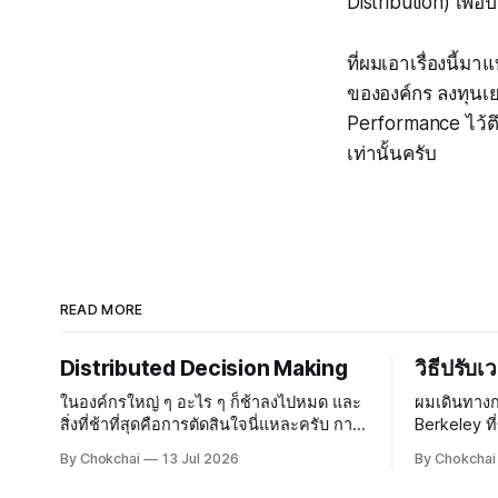
Distribution) เพื่อ
ที่ผมเอาเรื่องนี้ม
ขององค์กร ลงทุนเยอ
Performance ไว้ตึง
เท่านั้นครับ
READ MORE
Distributed Decision Making
วิธีปรับ
ในองค์กรใหญ่ ๆ อะไร ๆ ก็ช้าลงไปหมด และ
ผมเดินทาง
สิ่งที่ช้าที่สุดคือการตัดสินใจนี่แหละครับ การ
Berkeley ที
ตัดสินใจกระจายอยู่ในทุก ๆ อณูขององค์กร
สนามบินสุว
By Chokchai
13 Jul 2026
By Chokchai
องค์กรที่มีบรรยากาศสบาย ๆ ทุกคนรู้สึก
จะถึงบ้านก็เกือบเที่
ปลอดภัย ใคร ๆ ก็จะกล้าตัดสินใจและกล้า
เหนื่อยเท่