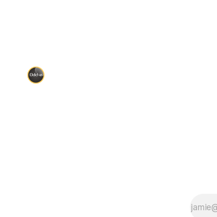
ออกความเห็น แต่พอองค์กรใหญ่
จาก Duty F
หมอนเป็นลา