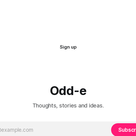
ree ที่ซานฟรานซิสโกมาใช้ดู
Efficiency แปลว่า "ประสิทธิภา
ยการ์ตูน มีรูปสะพาน
ตัวอย่างเช่น
Sign up
Odd-e
Thoughts, stories and ideas.
Subscr