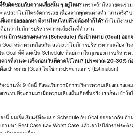
่รับผิดชอบกับความเสี่ยงนั้น ๆ อยู่ไหม?
เพราะถ้ามีหลายคนร่วม
ายจะแปลว่าไม่มีใครจัดการเลย เนื่องจากทุกคนต่างทำ "งานจริง" บ
ี่แตกย่อยออกมา มีงานไหนไหมที่ไม่ต้องทำก็ได้?
ถ้าไม่มีงานประ
ือนว่าไม่มีการบริหารความเสี่ยงในที่ทำงาน
าน มีการแยกแผนงาน (Schedule) กับเป้าหมาย (Goal) ออก
 Goal หน้าตาเหมือนกัน แสดงว่าไม่มีการบริหารความเสี่ยง วันที่เ
ป็น Goal ที่ดี แต่เป็น Schedule ที่แย่มากในมุมของการบริหารคว
ควรที่งานจะเสร็จก่อนวันที่คาดไว้ไหม? (ประมาณ 20-30% ก่
คือเป้าหมาย (Goal) ไม่ใช่การประมาณการ (Estimation)
้องผ่านทั้ง 9 ข้อนี้ ถึงจะเรียกว่ามีการบริหารความเสี่ยงอย่างเ
ลกระทบที่จะตามมาเมื่อความเสี่ยงนั้นเกิดขึ้นจริง เราก็จะเข้าใ
รื่องนี้ ผมเริ่มเรียนรู้ที่จะแยก Schedule กับ Goal ออกจากกัน ถ้
ริ่มถามหา Best Case และ Worst Case แล้วเอาไปใส่กราฟระฆัง