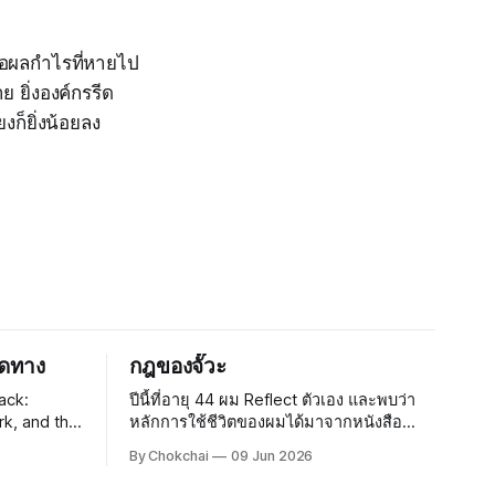
คือผลกำไรที่หายไป
 ยิ่งองค์กรรีด
งก็ยิ่งน้อยลง
ผิดทาง
กฎของจั๊วะ
ack:
ปีนี้ที่อายุ 44 ผม Reflect ตัวเอง และพบว่า
rk, and the
หลักการใช้ชีวิตของผมได้มาจากหนังสือ
Tom
The Seven Habits of Highly Effective
By Chokchai
09 Jun 2026
ถึงยึดมั่น
People เยอะมาก ใน Habit ทั้ง 7 นี้จะมีเกร็ด
เล็กเกร็ดน้อยที่ผมไปศึกษามา แล้วค่อย ๆ