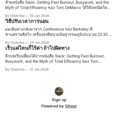
ท้ายหนังสือ Slack: Getting Past Burnout, Busywork, and the
Myth of Total Efficiency ของ Tom DeMarco ได้ให้เทคนิคใหม่
ในการจัดการความเสี่ยงกับผม ทอมสอนว่าในการทำงานยุค
By Chokchai
30 Jun 2026
ปัจจุบัน งานมีความเสี่ยงกระจายอยู่เต็มไปหมด ซึ่งในความเสี่ยง
วิธีปรับเวลาการนอน
นั้น เรามีโอกาสโชคดีและมีโอกาสโชคร้าย การจัดการความเสี่ยง
เป็นสิ
ผมเดินทางกลับมาจาก Conference ของ Berkeley ที่
ซานฟรานซิสโก เครื่องลงที่สนามบินสุวรรณภูมิประมาณ 22:30 น.
กว่าจะถึงบ้านก็เกือบเที่ยงคืน ยังดีที่ขากลับไม่เหนื่อยเท่าขาไป
By Chokchai
24 Jun 2026
เพราะลองซื้อหมอนรองคอจาก Duty Free ที่ซานฟรานซิสโกมา
เร็วแค่ไหนก็ไร้ค่า ถ้าไปผิดทาง
ใช้ดู หมอนเป็นลายการ์ตูน มีรูปสะพาน
อีกบทเรียนที่ผมได้จากหนังสือ Slack: Getting Past Burnout,
Busywork, and the Myth of Total Efficiency ของ Tom
DeMarco คือ ทำไมองค์กรใหญ่ ๆ ถึงยึดมั่นกับ Efficiency กันนัก
By Chokchai
15 Jun 2026
Efficiency คืออะไร? Efficiency แปลว่า "ประสิทธิภาพ" ยก
ตัวอย่างเช่น
Sign up
Powered by
Ghost