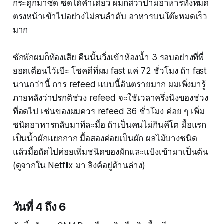
กระดูกมาซด ซดได้คำเดียว ผมก็สวาปามอาหารทั้งหมด
ตรงหน้าเข้าไปอย่างไม่สนลำดับ อาหารบนโต๊ะหมดเร็ว
มาก
ซักพักผมก็ท้องเสีย คืนนั้นวิ่งเข้าห้องน้ำ 3 รอบอย่างที่พี่
ยอดเตือนไว้เป๊ะ โชคดีที่ผม fast แค่ 72 ชั่วโมง ถ้า fast
นานกว่านี้ การ refeed แบบนี้อันตรายมาก ผมเพิ่งมารู้
ภายหลังว่าปรกติช่วง refeed จะใช้เวลาครึ่งนึงของช่วง
ที่อดไป เช่นของผมควร refeed 36 ชั่วโมง ค่อย ๆ เพิ่ม
ชนิดอาหารกลับมาทีละมื้อ ถ้าเป็นคนไม่กินคีโต มื้อแรก
เป็นน้ำผักแยกกาก มื้อสองค่อยเป็นผัก ผลไม้บางชนิด
แล้วมื้อถัดไปค่อยเพิ่มชนิดของผักและแป้งเข้ามาเป็นต้น
(ดูจากใน Netflix มา ลิงค์อยู่ด้านล่าง)
วันที่ 4 ถึง 6