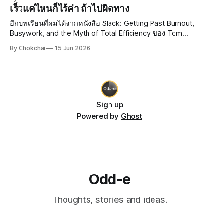
เพราะลองซื้อหมอนรองคอจาก Duty Free ที่ซานฟรานซิสโกมา
เร็วแค่ไหนก็ไร้ค่า ถ้าไปผิดทาง
ใช้ดู หมอนเป็นลายการ์ตูน มีรูปสะพาน
อีกบทเรียนที่ผมได้จากหนังสือ Slack: Getting Past Burnout,
Busywork, and the Myth of Total Efficiency ของ Tom
DeMarco คือ ทำไมองค์กรใหญ่ ๆ ถึงยึดมั่นกับ Efficiency กันนัก
By Chokchai
15 Jun 2026
Efficiency คืออะไร? Efficiency แปลว่า "ประสิทธิภาพ" ยก
ตัวอย่างเช่น
Sign up
Powered by
Ghost
Odd-e
Thoughts, stories and ideas.