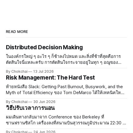
READ MORE
Distributed Decision Making
ในองค์กรใหญ่ ๆ อะไร ๆ ก็ช้าลงไปหมด และสิ่งที่ช้าที่สุดคือการ
ตัดสินใจนี่แหละครับ การตัดสินใจกระจายอยู่ในทุก ๆ อณูของ
องค์กร องค์กรที่มีบรรยากาศสบาย ๆ ทุกคนรู้สึกปลอดภัย ใคร ๆ ก็
By Chokchai
13 Jul 2026
จะกล้าตัดสินใจและกล้าออกความเห็น แต่พอองค์กรใหญ่
Risk Management: The Hard Test
ท้ายหนังสือ Slack: Getting Past Burnout, Busywork, and the
Myth of Total Efficiency ของ Tom DeMarco ได้ให้เทคนิคใหม่
ในการจัดการความเสี่ยงกับผม ทอมสอนว่าในการทำงานยุค
By Chokchai
30 Jun 2026
ปัจจุบัน งานมีความเสี่ยงกระจายอยู่เต็มไปหมด ซึ่งในความเสี่ยง
วิธีปรับเวลาการนอน
นั้น เรามีโอกาสโชคดีและมีโอกาสโชคร้าย การจัดการความเสี่ยง
เป็นสิ
ผมเดินทางกลับมาจาก Conference ของ Berkeley ที่
ซานฟรานซิสโก เครื่องลงที่สนามบินสุวรรณภูมิประมาณ 22:30 น.
กว่าจะถึงบ้านก็เกือบเที่ยงคืน ยังดีที่ขากลับไม่เหนื่อยเท่าขาไป
By Chokchai
24 Jun 2026