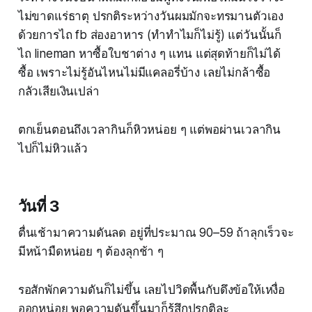
ไม่ขาดแร่ธาตุ ปรกติระหว่างวันผมมักจะทรมานตัวเอง
ด้วยการไถ fb ส่องอาหาร (ทำทำไมก็ไม่รู้) แต่วันนั้นก็
ไถ lineman หาซื้อใบชาต่าง ๆ แทน แต่สุดท้ายก็ไม่ได้
ซื้อ เพราะไม่รู้อันไหนไม่มีแคลอรี่บ้าง เลยไม่กล้าซื้อ
กลัวเสียเงินเปล่า
ตกเย็นตอนถึงเวลากินก็หิวหน่อย ๆ แต่พอผ่านเวลากิน
ไปก็ไม่หิวแล้ว
วันที่ 3
ตื่นเช้ามาความดันลด อยู่ที่ประมาณ 90–59 ถ้าลุกเร็วจะ
มีหน้ามืดหน่อย ๆ ต้องลุกช้า ๆ
รอสักพักความดันก็ไม่ขึ้น เลยไปวิดพื้นกับดึงข้อให้เหงื่อ
ออกหน่อย พอความดันขึ้นมาก็รู้สึกปรกติละ