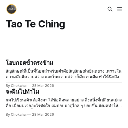
Tao Te Ching
โอบกอดขั้วตรงข้าม
สัญลักษณ์ที่เป็นที่นิยมสำหรับเต๋าคือสัญลักษณ์หยินหยาง เพราะใน
ความมืดมีความสว่าง และในความสว่างก็มีความมืด ทำให้นึกถึง
ช่วงต้นของเต๋าบทที่สอง Under heaven all can see beauty as
By Chokchai
28 Mar 2026
beauty only because there is ugliness. All can know good
จะฝืนไปทำไม
as
ผมไปเรียนเต้าเต๋อจิงมา ได้ข้อคิดหลายอย่าง สิ่งหนึ่งที่เปลี่ยนแปลง
คือ เมื่อผมเจออะไรขัดใจ ผมถอยมาดูไกล ๆ บ่อยขึ้น ส่งผลทำให้
ปล่อยวางง่ายขึ้นด้วย ด้านล่างจะเป็นนิทานเปรียบเปรยที่ผมอยาก
By Chokchai
28 Mar 2026
แบ่งปันเท่าที่จำได้ ลองจินตนาการว่าเรากำลังมองโซดาเย็น ๆ ใน
แก้