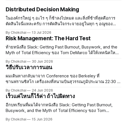
Distributed Decision Making
ในองค์กรใหญ่ ๆ อะไร ๆ ก็ช้าลงไปหมด และสิ่งที่ช้าที่สุดคือการ
ตัดสินใจนี่แหละครับ การตัดสินใจกระจายอยู่ในทุก ๆ อณูของ
องค์กร องค์กรที่มีบรรยากาศสบาย ๆ ทุกคนรู้สึกปลอดภัย ใคร ๆ ก็
By Chokchai
13 Jul 2026
จะกล้าตัดสินใจและกล้าออกความเห็น แต่พอองค์กรใหญ่
Risk Management: The Hard Test
ท้ายหนังสือ Slack: Getting Past Burnout, Busywork, and the
Myth of Total Efficiency ของ Tom DeMarco ได้ให้เทคนิคใหม่
ในการจัดการความเสี่ยงกับผม ทอมสอนว่าในการทำงานยุค
By Chokchai
30 Jun 2026
ปัจจุบัน งานมีความเสี่ยงกระจายอยู่เต็มไปหมด ซึ่งในความเสี่ยง
วิธีปรับเวลาการนอน
นั้น เรามีโอกาสโชคดีและมีโอกาสโชคร้าย การจัดการความเสี่ยง
เป็นสิ
ผมเดินทางกลับมาจาก Conference ของ Berkeley ที่
ซานฟรานซิสโก เครื่องลงที่สนามบินสุวรรณภูมิประมาณ 22:30 น.
กว่าจะถึงบ้านก็เกือบเที่ยงคืน ยังดีที่ขากลับไม่เหนื่อยเท่าขาไป
By Chokchai
24 Jun 2026
เพราะลองซื้อหมอนรองคอจาก Duty Free ที่ซานฟรานซิสโกมา
เร็วแค่ไหนก็ไร้ค่า ถ้าไปผิดทาง
ใช้ดู หมอนเป็นลายการ์ตูน มีรูปสะพาน
อีกบทเรียนที่ผมได้จากหนังสือ Slack: Getting Past Burnout,
Busywork, and the Myth of Total Efficiency ของ Tom
DeMarco คือ ทำไมองค์กรใหญ่ ๆ ถึงยึดมั่นกับ Efficiency กันนัก
By Chokchai
15 Jun 2026
Efficiency คืออะไร? Efficiency แปลว่า "ประสิทธิภาพ" ยก