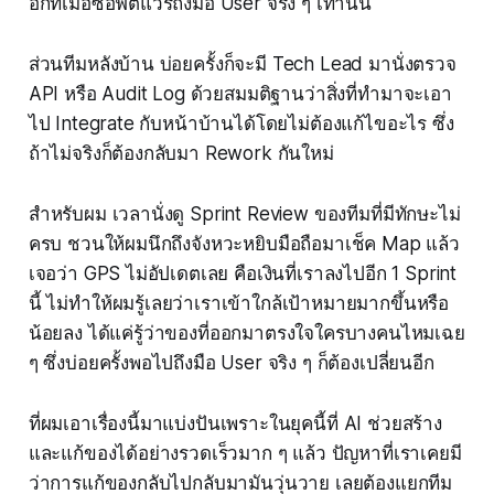
อีกทีเมื่อซอฟต์แวร์ถึงมือ User จริง ๆ เท่านั้น
ส่วนทีมหลังบ้าน บ่อยครั้งก็จะมี Tech Lead มานั่งตรวจ
API หรือ Audit Log ด้วยสมมติฐานว่าสิ่งที่ทำมาจะเอา
ไป Integrate กับหน้าบ้านได้โดยไม่ต้องแก้ไขอะไร ซึ่ง
ถ้าไม่จริงก็ต้องกลับมา Rework กันใหม่
สำหรับผม เวลานั่งดู Sprint Review ของทีมที่มีทักษะไม่
ครบ ชวนให้ผมนึกถึงจังหวะหยิบมือถือมาเช็ค Map แล้ว
เจอว่า GPS ไม่อัปเดตเลย คือเงินที่เราลงไปอีก 1 Sprint
นี้ ไม่ทำให้ผมรู้เลยว่าเราเข้าใกล้เป้าหมายมากขึ้นหรือ
น้อยลง ได้แค่รู้ว่าของที่ออกมาตรงใจใครบางคนไหมเฉย
ๆ ซึ่งบ่อยครั้งพอไปถึงมือ User จริง ๆ ก็ต้องเปลี่ยนอีก
ที่ผมเอาเรื่องนี้มาแบ่งปันเพราะในยุคนี้ที่ AI ช่วยสร้าง
และแก้ของได้อย่างรวดเร็วมาก ๆ แล้ว ปัญหาที่เราเคยมี
ว่าการแก้ของกลับไปกลับมามันวุ่นวาย เลยต้องแยกทีม