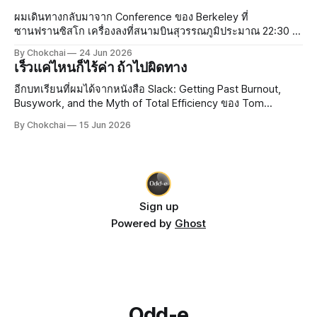
นั้น เรามีโอกาสโชคดีและมีโอกาสโชคร้าย การจัดการความเสี่ยง
เป็นสิ
ผมเดินทางกลับมาจาก Conference ของ Berkeley ที่
ซานฟรานซิสโก เครื่องลงที่สนามบินสุวรรณภูมิประมาณ 22:30 น.
กว่าจะถึงบ้านก็เกือบเที่ยงคืน ยังดีที่ขากลับไม่เหนื่อยเท่าขาไป
By Chokchai
24 Jun 2026
เพราะลองซื้อหมอนรองคอจาก Duty Free ที่ซานฟรานซิสโกมา
เร็วแค่ไหนก็ไร้ค่า ถ้าไปผิดทาง
ใช้ดู หมอนเป็นลายการ์ตูน มีรูปสะพาน
อีกบทเรียนที่ผมได้จากหนังสือ Slack: Getting Past Burnout,
Busywork, and the Myth of Total Efficiency ของ Tom
DeMarco คือ ทำไมองค์กรใหญ่ ๆ ถึงยึดมั่นกับ Efficiency กันนัก
By Chokchai
15 Jun 2026
Efficiency คืออะไร? Efficiency แปลว่า "ประสิทธิภาพ" ยก
ตัวอย่างเช่น
Sign up
Powered by
Ghost
Odd-e