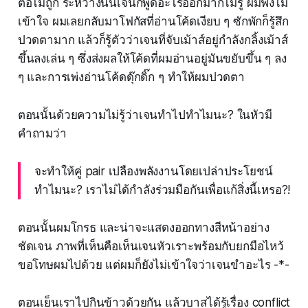
ต่อไม่ถูก ระหว่างนั้นเจนก็พูดอะไรออกมาก็ไม่รู้ ผมฟังไม่
เข้าใจ ผมเลยกลับมาโฟกัสที่อ่านโค้ดเงียบ ๆ ซักพักก็รู้สึก
ปวดตามาก แล้วก็รู้ตัวว่าเจนที่จับเม้าส์อยู่กำลังกลิ้งเม้าส์
ขึ้นลงเล่น ๆ ซึ่งส่งผลให้โค้ดที่ผมอ่านอยู่มันขยับขึ้น ๆ ลง
ๆ และการเพ่งอ่านโค้ดดุ๊กดิ๊ก ๆ ทำให้ผมปวดตา
ตอนนั้นด้วยความไม่รู้ว่าเจนทำไปทำไมนะ? ในหัวมี
คำถามว่า
จะทำให้คู่ pair เปลืองพลังงานโดยเปล่าประโยชน์
ทำไมนะ? เราไม่ได้กำลังร่วมมือกันเพื่อแก้สิ่งนี้เหรอ?!
ตอนนั้นผมโกรธ และน่าจะแสดงออกทางสีหน้าอย่าง
ชัดเจน ภาพที่เห็นคือเห็นเจนหัวเราะพร้อมกับยกมือไหว้
ขอโทษผมไปด้วย แต่ผมก็ยังไม่เข้าใจว่าเจนขำอะไร -*-
ตอนเย็นเราไปกินข้าวด้วยกัน แล้วบาสได้รู้เรื่อง conflict