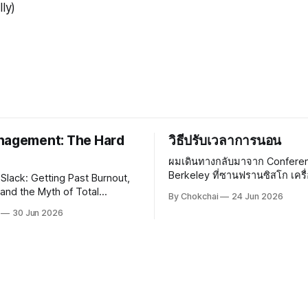
lly)
nagement: The Hard
วิธีปรับเวลาการนอน
ผมเดินทางกลับมาจาก Confere
Berkeley ที่ซานฟรานซิสโก เครื่
 Slack: Getting Past Burnout,
สนามบินสุวรรณภูมิประมาณ 22:3
and the Myth of Total
By Chokchai
24 Jun 2026
จะถึงบ้านก็เกือบเที่ยงคืน ยังดีที่ขากลับไม่
 ของ Tom DeMarco ได้ให้เทคนิค
30 Jun 2026
เหนื่อยเท่าขาไป เพราะลองซื้
ัดการความเสี่ยงกับผม ทอมสอน
จาก Duty Free ที่ซานฟรานซิสโ
านยุคปัจจุบัน งานมีความเสี่ยง
หมอนเป็นลายการ์ตูน มีรูปสะพา
ต็มไปหมด ซึ่งในความเสี่ยงนั้น
โชคดีและมีโอกาสโชคร้าย การ
สี่ยงเป็นสิ