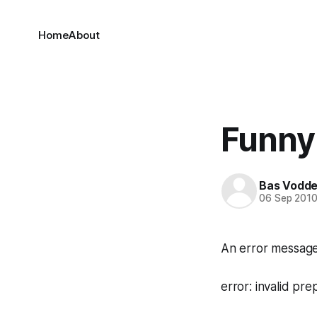
Home
About
Funny
Bas Vodd
06 Sep 201
An error message 
error: invalid pr