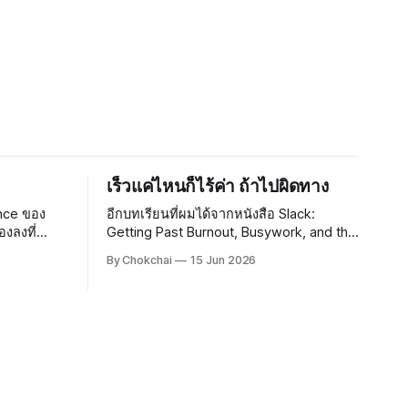
เร็วแค่ไหนก็ไร้ค่า ถ้าไปผิดทาง
nce ของ
อีกบทเรียนที่ผมได้จากหนังสือ Slack:
องลงที่
Getting Past Burnout, Busywork, and the
0 น. กว่า
Myth of Total Efficiency ของ Tom
By Chokchai
15 Jun 2026
DeMarco คือ ทำไมองค์กรใหญ่ ๆ ถึงยึดมั่น
อหมอนรองคอ
กับ Efficiency กันนัก Efficiency คืออะไร?
กมาใช้ดู
Efficiency แปลว่า "ประสิทธิภาพ" ยก
น
ตัวอย่างเช่น