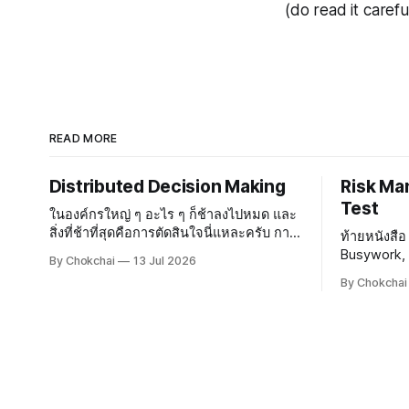
(do read it carefu
READ MORE
Distributed Decision Making
Risk Ma
Test
ในองค์กรใหญ่ ๆ อะไร ๆ ก็ช้าลงไปหมด และ
สิ่งที่ช้าที่สุดคือการตัดสินใจนี่แหละครับ การ
ท้ายหนังสือ
ตัดสินใจกระจายอยู่ในทุก ๆ อณูขององค์กร
Busywork, 
By Chokchai
13 Jul 2026
องค์กรที่มีบรรยากาศสบาย ๆ ทุกคนรู้สึก
Efficiency
By Chokchai
ปลอดภัย ใคร ๆ ก็จะกล้าตัดสินใจและกล้า
ใหม่ในการจ
ออกความเห็น แต่พอองค์กรใหญ่
ว่าในการทำง
กระจายอยู่เ
เรามีโอกาส
จัดการความเ