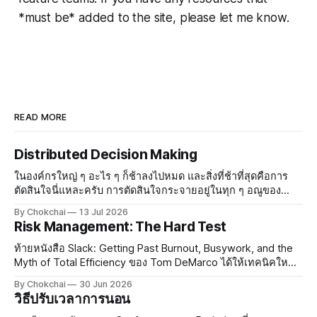
*must be* added to the site, please let me know.
READ MORE
Distributed Decision Making
ในองค์กรใหญ่ ๆ อะไร ๆ ก็ช้าลงไปหมด และสิ่งที่ช้าที่สุดคือการ
ตัดสินใจนี่แหละครับ การตัดสินใจกระจายอยู่ในทุก ๆ อณูของ
องค์กร องค์กรที่มีบรรยากาศสบาย ๆ ทุกคนรู้สึกปลอดภัย ใคร ๆ ก็
By Chokchai
13 Jul 2026
จะกล้าตัดสินใจและกล้าออกความเห็น แต่พอองค์กรใหญ่
Risk Management: The Hard Test
ท้ายหนังสือ Slack: Getting Past Burnout, Busywork, and the
Myth of Total Efficiency ของ Tom DeMarco ได้ให้เทคนิคใหม่
ในการจัดการความเสี่ยงกับผม ทอมสอนว่าในการทำงานยุค
By Chokchai
30 Jun 2026
ปัจจุบัน งานมีความเสี่ยงกระจายอยู่เต็มไปหมด ซึ่งในความเสี่ยง
วิธีปรับเวลาการนอน
นั้น เรามีโอกาสโชคดีและมีโอกาสโชคร้าย การจัดการความเสี่ยง