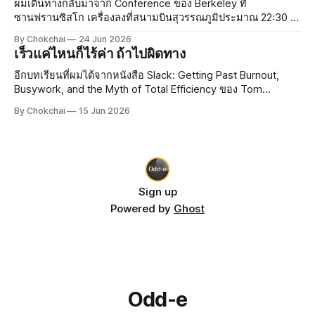
เป็นสิ
ผมเดินทางกลับมาจาก Conference ของ Berkeley ที่
ซานฟรานซิสโก เครื่องลงที่สนามบินสุวรรณภูมิประมาณ 22:30 น.
กว่าจะถึงบ้านก็เกือบเที่ยงคืน ยังดีที่ขากลับไม่เหนื่อยเท่าขาไป
By Chokchai
24 Jun 2026
เพราะลองซื้อหมอนรองคอจาก Duty Free ที่ซานฟรานซิสโกมา
เร็วแค่ไหนก็ไร้ค่า ถ้าไปผิดทาง
ใช้ดู หมอนเป็นลายการ์ตูน มีรูปสะพาน
อีกบทเรียนที่ผมได้จากหนังสือ Slack: Getting Past Burnout,
Busywork, and the Myth of Total Efficiency ของ Tom
DeMarco คือ ทำไมองค์กรใหญ่ ๆ ถึงยึดมั่นกับ Efficiency กันนัก
By Chokchai
15 Jun 2026
Efficiency คืออะไร? Efficiency แปลว่า "ประสิทธิภาพ" ยก
ตัวอย่างเช่น
Sign up
Powered by
Ghost
Odd-e