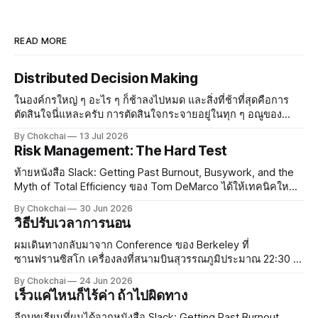
READ MORE
Distributed Decision Making
ในองค์กรใหญ่ ๆ อะไร ๆ ก็ช้าลงไปหมด และสิ่งที่ช้าที่สุดคือการ
ตัดสินใจนี่แหละครับ การตัดสินใจกระจายอยู่ในทุก ๆ อณูของ
องค์กร องค์กรที่มีบรรยากาศสบาย ๆ ทุกคนรู้สึกปลอดภัย ใคร ๆ ก็
By Chokchai
13 Jul 2026
จะกล้าตัดสินใจและกล้าออกความเห็น แต่พอองค์กรใหญ่
Risk Management: The Hard Test
ท้ายหนังสือ Slack: Getting Past Burnout, Busywork, and the
Myth of Total Efficiency ของ Tom DeMarco ได้ให้เทคนิคใหม่
ในการจัดการความเสี่ยงกับผม ทอมสอนว่าในการทำงานยุค
By Chokchai
30 Jun 2026
ปัจจุบัน งานมีความเสี่ยงกระจายอยู่เต็มไปหมด ซึ่งในความเสี่ยง
วิธีปรับเวลาการนอน
นั้น เรามีโอกาสโชคดีและมีโอกาสโชคร้าย การจัดการความเสี่ยง
เป็นสิ
ผมเดินทางกลับมาจาก Conference ของ Berkeley ที่
ซานฟรานซิสโก เครื่องลงที่สนามบินสุวรรณภูมิประมาณ 22:30 น.
กว่าจะถึงบ้านก็เกือบเที่ยงคืน ยังดีที่ขากลับไม่เหนื่อยเท่าขาไป
By Chokchai
24 Jun 2026
เพราะลองซื้อหมอนรองคอจาก Duty Free ที่ซานฟรานซิสโกมา
เร็วแค่ไหนก็ไร้ค่า ถ้าไปผิดทาง
ใช้ดู หมอนเป็นลายการ์ตูน มีรูปสะพาน
อีกบทเรียนที่ผมได้จากหนังสือ Slack: Getting Past Burnout,