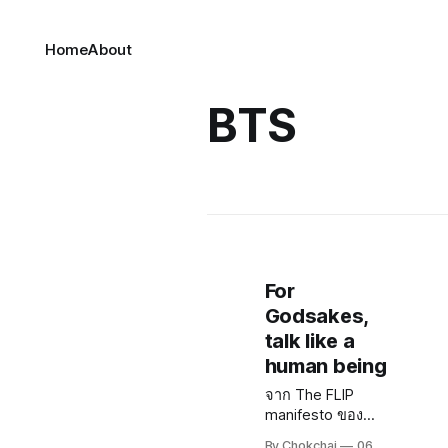
Home
About
BTS
For
Godsakes,
talk like a
human being
จาก The FLIP
manifesto ของ
Daniel H. Pink บท
By Chokchai
06