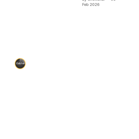
ที่ 13 ชื่อตอนว่า
Feb 2026
“For Godsakes,
talk like a human
being” ในบทนั้น
เค้าพยายามชี้ให้
เห็นว่าหลายองค์กร
สื่อสารกับลูกค้า
โดยใส่ความเป็น
professional (ดูดี)
เข้าไป จนกระทั่ง
ภาษามันไม่เป็น
ธรรมชาติแล้ว มันดู