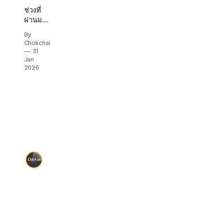
ช่วงที่
ผ่านมา
ผมมี
By
โอกาส
Chokchai
ได้ co-
31
train กับ
Jan
trainer
2026
หลาย
คนใน
หลายๆ
คอร์ส
เช่น
บาส,
เจน, พี่
รูฟ, เก๋,
พี่อู, นิ้ง
เป็นต้น
และหลัง
แต่ละ
ครั้งที่
train ก็มี
โอกาส