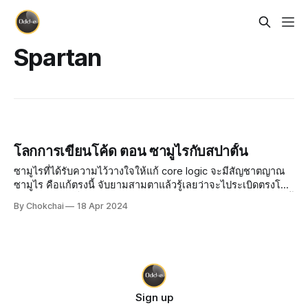
Spartan
โลกการเขียนโค้ด ตอน ซามูไรกับสปาตั้น
ซามูไรที่ได้รับความไว้วางใจให้แก้ core logic จะมีสัญชาตญาณ
ซามูไร คือแก้ตรงนี้ จับยามสามตาแล้วรู้เลยว่าจะไประเบิดตรงโน้น
แล้ววิ่งไปสกัดบั๊กไว้ก่อนความเสียหายจะเกิด (ถ้าเป็นในหนัง ตอนนี้
By Chokchai
18 Apr 2024
เป็นบทที่บั๊กร้องว่า “มืงรู้ได้ไง?!” :D) หลังจากที
Sign up