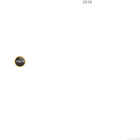
gathering ที่
2019
หางโจวมา
ชาว Odd-e
ทั่วโลกจะมา
เจอกันปีละ 2
ครั้งเพื่อแลก
เปลี่ยนความ
รู้กัน ครั้งนี้
ผมเลือกที่จะ
ร่วมกันสร้าง
product ขึ้น
มาด้วยกันกับ
เพื่อนๆชาว
Odd-e เรา
ทำ Sprint 5
วัน รับ item
มา 2